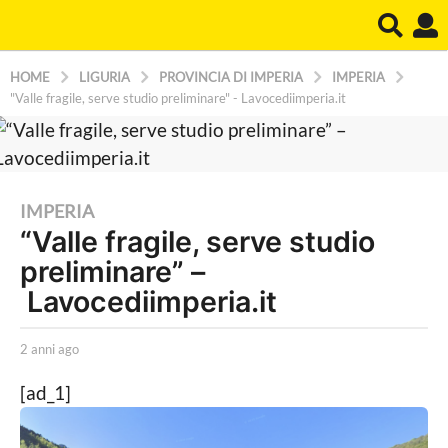
HOME
LIGURIA
PROVINCIA DI IMPERIA
IMPERIA
"Valle fragile, serve studio preliminare" - Lavocediimperia.it
2
IMPERIA
“Valle fragile, serve studio
a
preliminare” –
n
n
Lavocediimperia.it
i
a
b
2 anni ago
2
y
a
g
A
n
[ad_1]
o
r
n
i
i
2
a
a