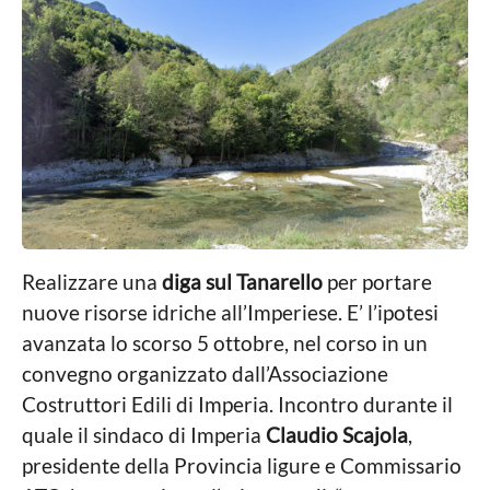
a
n
g
n
o
n
a
n
P
r
i
o
a
n
e
g
s
o
t
i
Realizzare una
diga sul Tanarello
per portare
nuove risorse idriche all’Imperiese. E’ l’ipotesi
avanzata lo scorso 5 ottobre, nel corso in un
convegno organizzato dall’Associazione
Costruttori Edili di Imperia. Incontro durante il
quale il sindaco di Imperia
Claudio Scajola
,
presidente della Provincia ligure e Commissario