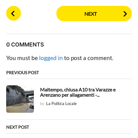
P
NEXT
o
s
t
P
0 COMMENTS
a
g
You must be
logged in
to post a comment.
i
n
PREVIOUS POST
a
t
Maltempo, chiusa A10 tra Varazze e
Arenzano per allagamenti -...
i
by
La Politica Locale
o
n
NEXT POST