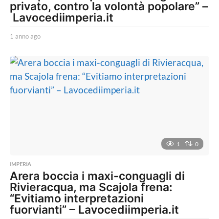
privato, contro la volontà popolare” –
Lavocediimperia.it
1 anno ago
1
a
n
n
o
a
g
o
1
0
IMPERIA
Arera boccia i maxi-conguagli di
Rivieracqua, ma Scajola frena:
“Evitiamo interpretazioni
fuorvianti” – Lavocediimperia.it