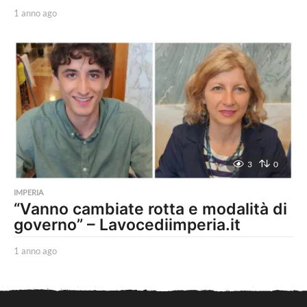
1 anno ago
1
a
n
n
o
a
g
o
3
0
IMPERIA
“Vanno cambiate rotta e modalità di
governo” – Lavocediimperia.it
1 anno ago
1
a
n
n
o