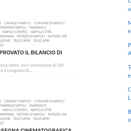
U
u
M
I
,
CANALE 9 NAPOLI
,
COMUNE DI NAPOLI
,
,
FANPAGE NAPOLI
,
FANPAGE.IT
,
e
,
NAPOLI CENTRO
,
NAPOLI CITTÀ
,
CAMPANIA
,
NOTIZIE DI NAPOLI
,
NOTIZIE LIVE
,
AZIONE
,
TELE CAPRI
,
TELECAPRI
,
P
LE
ROVATO IL BILANCIO DI
A
rsa notte, con l’astensione di Toti
T
a e Longobardi,...
e
C
L
I
,
CANALE 9 NAPOLI
,
COMUNE DI NAPOLI
,
,
FANPAGE NAPOLI
,
FANPAGE.IT
,
,
NAPOLI CENTRO
,
NAPOLI CITTÀ
,
B
CAMPANIA
,
NOTIZIE DI NAPOLI
,
NOTIZIE LIVE
,
s
AZIONE
,
TELE CAPRI
,
TELECAPRI
,
LE
ASSEGNA CINEMATOGRAFICA