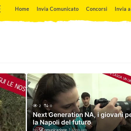
E
Home
Invia Comunicato
Concorsi
Invia a
2
0
Next Generation NA, i giovani p
la Napoli del futuro
by
SiComunicazione
1 anno ago
1