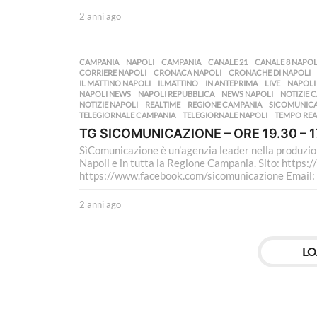
2 anni ago
2
a
n
n
CAMPANIA
,
NAPOLI
CAMPANIA
,
CANALE 21
,
CANALE 8 NAPOL
i
CORRIERE NAPOLI
,
CRONACA NAPOLI
,
CRONACHE DI NAPOLI
a
IL MATTINO NAPOLI
,
ILMATTINO
,
IN ANTEPRIMA
,
LIVE
,
NAPOLI
NAPOLI NEWS
,
NAPOLI REPUBBLICA
,
NEWS NAPOLI
,
NOTIZIE 
g
NOTIZIE NAPOLI
,
REALTIME
,
REGIONE CAMPANIA
,
SICOMUNIC
o
TELEGIORNALE CAMPANIA
,
TELEGIORNALE NAPOLI
,
TEMPO REA
TG SICOMUNICAZIONE – ORE 19.30 – 
SìComunicazione è un’agenzia leader nella produzione
Napoli e in tutta la Regione Campania. Sito: https:
https://www.facebook.com/sicomunicazione Email:
2 anni ago
2
a
n
n
LO
i
a
g
o