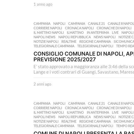
1 anno ago
1
a
n
n
CAMPANIA
,
NAPOLI
CAMPANIA
,
CANALE 21
,
CANALE 8 NAPOL
o
CORRIERE NAPOLI
,
CRONACA NAPOLI
,
CRONACHE DI NAPOLI
a
IL MATTINO NAPOLI
,
ILMATTINO
,
IN ANTEPRIMA
,
LIVE
,
NAPOLI
NAPOLI NEWS
,
NAPOLI REPUBBLICA
,
NEWS NAPOLI
,
NOTIZIE 
g
NOTIZIE NAPOLI
,
REALTIME
,
REGIONE CAMPANIA
,
SICOMUNIC
o
TELEGIORNALE CAMPANIA
,
TELEGIORNALE NAPOLI
,
TEMPO REA
CONSIGLIO COMUNALE DI NAPOLI, APP
PREVISIONE 2025/2027
E’ stato approvato a maggioranza alle 3:46 della sco
Lange e i voti contrari di Guangi, Savastano, Maresc
2 anni ago
2
a
n
n
CAMPANIA
,
NAPOLI
CAMPANIA
,
CANALE 21
,
CANALE 8 NAPOL
i
CORRIERE NAPOLI
,
CRONACA NAPOLI
,
CRONACHE DI NAPOLI
a
IL MATTINO NAPOLI
,
ILMATTINO
,
IN ANTEPRIMA
,
LIVE
,
NAPOLI
NAPOLI NEWS
,
NAPOLI REPUBBLICA
,
NEWS NAPOLI
,
NOTIZIE 
g
NOTIZIE NAPOLI
,
REALTIME
,
REGIONE CAMPANIA
,
SICOMUNIC
o
TELEGIORNALE CAMPANIA
,
TELEGIORNALE NAPOLI
,
TEMPO REA
COMUNE DI NAPOLI PRESENTA LA R