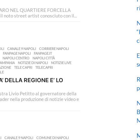
r
r
NARO NEL QUARTIERE FORCELLA
:
 noto street artist conosciuto con il...
N
“
c
OLI
,
CANALE 9 NAPOLI
,
CORRIERE NAPOLI
,
,
FANPAGE NAPOLI
,
FANPAGE.IT
,
E
,
NAPOLI CENTRO
,
NAPOLI CITTÀ
,
CAMPANIA
,
NOTIZIE DI NAPOLI
,
NOTIZIE LIVE
,
s
AZIONE
,
TELE CAPRI
,
TELECAPRI
,
LE
R
’ DELLA REGIONE E’ LO
p
tra Livio Petitto al governatore della
der nella produzione di notizie video e
N
B
M
M
I
,
CANALE 9 NAPOLI
,
COMUNE DI NAPOLI
,