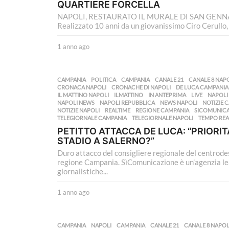
QUARTIERE FORCELLA
NAPOLI, RESTAURATO IL MURALE DI SAN GEN
Realizzato 10 anni da un giovanissimo Ciro Cerullo, il
1 anno ago
1
a
n
n
CAMPANIA
,
POLITICA
CAMPANIA
,
CANALE 21
,
CANALE 8 NAP
o
CRONACA NAPOLI
,
CRONACHE DI NAPOLI
,
DE LUCA CAMPANIA
a
IL MATTINO NAPOLI
,
ILMATTINO
,
IN ANTEPRIMA
,
LIVE
,
NAPOLI
NAPOLI NEWS
,
NAPOLI REPUBBLICA
,
NEWS NAPOLI
,
NOTIZIE 
g
NOTIZIE NAPOLI
,
REALTIME
,
REGIONE CAMPANIA
,
SICOMUNIC
o
TELEGIORNALE CAMPANIA
,
TELEGIORNALE NAPOLI
,
TEMPO REA
PETITTO ATTACCA DE LUCA: “PRIORITA
STADIO A SALERNO?”
Duro attacco del consigliere regionale del centrodes
regione Campania. SìComunicazione è un’agenzia lea
giornalistiche...
1 anno ago
1
a
n
n
CAMPANIA
,
NAPOLI
CAMPANIA
,
CANALE 21
,
CANALE 8 NAPOL