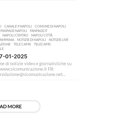
I
,
CANALE 9 NAPOLI
,
COMUNE DI NAPOLI
,
,
FANPAGE NAPOLI
,
FANPAGE.IT
,
,
NAPOLI CENTRO
,
NAPOLI CITTÀ
,
CAMPANIA
,
NOTIZIE DI NAPOLI
,
NOTIZIE LIVE
,
AZIONE
,
TELE CAPRI
,
TELECAPRI
,
LE
17-01-2025
 di notizie video e giornalistiche su
//www.sicomunicazione.it FB:
redazione@sicomunicazione.net
...
AD MORE