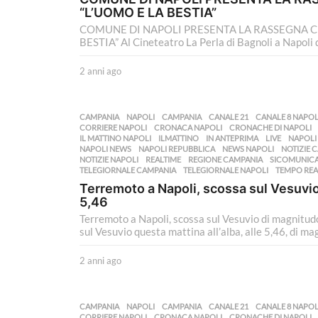
“L’UOMO E LA BESTIA”
COMUNE DI NAPOLI PRESENTA LA RASSEGNA C
BESTIA” Al Cineteatro La Perla di Bagnoli a Napoli 
2 anni ago
2
a
n
n
CAMPANIA
,
NAPOLI
CAMPANIA
,
CANALE 21
,
CANALE 8 NAPOL
i
CORRIERE NAPOLI
,
CRONACA NAPOLI
,
CRONACHE DI NAPOLI
a
IL MATTINO NAPOLI
,
ILMATTINO
,
IN ANTEPRIMA
,
LIVE
,
NAPOLI
NAPOLI NEWS
,
NAPOLI REPUBBLICA
,
NEWS NAPOLI
,
NOTIZIE 
g
NOTIZIE NAPOLI
,
REALTIME
,
REGIONE CAMPANIA
,
SICOMUNIC
o
TELEGIORNALE CAMPANIA
,
TELEGIORNALE NAPOLI
,
TEMPO REA
Terremoto a Napoli, scossa sul Vesuvio
5,46
Terremoto a Napoli, scossa sul Vesuvio di magnitudo
sul Vesuvio questa mattina all’alba, alle 5,46, di mag
2 anni ago
2
a
n
n
CAMPANIA
,
NAPOLI
CAMPANIA
,
CANALE 21
,
CANALE 8 NAPOL
i
CORRIERE NAPOLI
,
CRONACA NAPOLI
,
CRONACHE DI NAPOLI