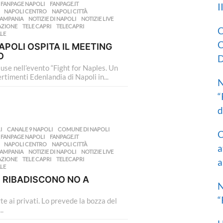
,
FANPAGE NAPOLI
,
FANPAGE.IT
,
I
,
NAPOLI CENTRO
,
NAPOLI CITTÀ
,
CAMPANIA
,
NOTIZIE DI NAPOLI
,
NOTIZIE LIVE
,
AZIONE
,
TELE CAPRI
,
TELECAPRI
,
C
LE
C
APOLI OSPITA IL MEETING
O
D
use nell’evento “Fight for Naples. Un
rtimenti Edenlandia di Napoli in...
N
“
d
I
,
CANALE 9 NAPOLI
,
COMUNE DI NAPOLI
,
C
,
FANPAGE NAPOLI
,
FANPAGE.IT
,
,
NAPOLI CENTRO
,
NAPOLI CITTÀ
,
a
CAMPANIA
,
NOTIZIE DI NAPOLI
,
NOTIZIE LIVE
,
AZIONE
,
TELE CAPRI
,
TELECAPRI
,
a
LE
I RIBADISCONO NO A
N
“
rte ai privati. Lo prevede la bozza del
..