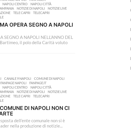
,
NAPOLI CENTRO
,
NAPOLI CITTÀ
,
CAMPANIA
,
NOTIZIE DI NAPOLI
,
NOTIZIE LIVE
,
AZIONE
,
TELE CAPRI
,
TELECAPRI
,
LE
IMA OPERA SEGNO A NAPOLI
A SEGNO A NAPOLI NELL’ANNO DEL
rtimeo, il polo della Carità voluto
I
,
CANALE 9 NAPOLI
,
COMUNE DI NAPOLI
,
,
FANPAGE NAPOLI
,
FANPAGE.IT
,
,
NAPOLI CENTRO
,
NAPOLI CITTÀ
,
CAMPANIA
,
NOTIZIE DI NAPOLI
,
NOTIZIE LIVE
,
AZIONE
,
TELE CAPRI
,
TELECAPRI
,
LE
 COMUNE DI NAPOLI NON CI
CARTE
risposta dell’ente comunale non si è
der nella produzione di notizie...