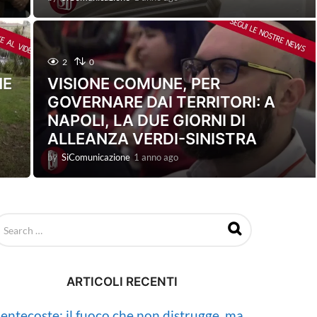
a
n
n
o
2
0
a
g
NE
VISIONE COMUNE, PER
o
GOVERNARE DAI TERRITORI: A
NAPOLI, LA DUE GIORNI DI
ALLEANZA VERDI-SINISTRA
by
SiComunicazione
1 anno ago
1
a
n
n
o
a
g
o
ARTICOLI RECENTI
entecoste: il fuoco che non distrugge, ma