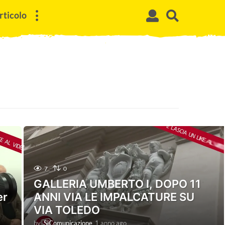
rticolo
7
0
GALLERIA UMBERTO I, DOPO 11
er
ANNI VIA LE IMPALCATURE SU
VIA TOLEDO
by
SiComunicazione
1 anno ago
1