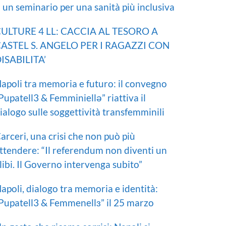
I un seminario per una sanità più inclusiva
ULTURE 4 LL: CACCIA AL TESORO A
ASTEL S. ANGELO PER I RAGAZZI CON
ISABILITA’
apoli tra memoria e futuro: il convegno
Pupatell3 & Femminiellə” riattiva il
ialogo sulle soggettività transfemminili
arceri, una crisi che non può più
ttendere: “Il referendum non diventi un
libi. Il Governo intervenga subito”
apoli, dialogo tra memoria e identità:
Pupatell3 & Femmenellɜ” il 25 marzo