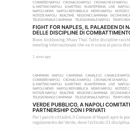
o
CORRIERE NAPOLI
,
CRONACA NAPOLI
,
CRONACHE DI NAPOLI
a
IL MATTINO NAPOLI
,
ILMATTINO
,
IN ANTEPRIMA
,
LIVE
,
NAPOLI
NAPOLI NEWS
,
NAPOLI REPUBBLICA
,
NEWS NAPOLI
,
NOTIZIE 
g
NOTIZIE NAPOLI
,
REALTIME
,
REGIONE CAMPANIA
,
SICOMUNIC
o
TELEGIORNALE CAMPANIA
,
TELEGIORNALE NAPOLI
,
TEMPO REA
FIGHT FOR NAPLES, IL PALAEDEN DI N
DELLE DISCIPLINE DI COMBATTIMENT
Boxe, kickboxing, Muay Thai. Tutte discipline racchi
meeting internazionale che va in scena al parco dive
1 anno ago
1
a
n
n
CAMPANIA
,
NAPOLI
CAMPANIA
,
CANALE 21
,
CANALE 8 NAPOL
o
CORRIERE NAPOLI
,
CRONACA NAPOLI
,
CRONACHE DI NAPOLI
a
IL MATTINO NAPOLI
,
ILMATTINO
,
IN ANTEPRIMA
,
LIVE
,
NAPOLI
NAPOLI NEWS
,
NAPOLI REPUBBLICA
,
NEWS NAPOLI
,
NOTIZIE 
g
NOTIZIE NAPOLI
,
REALTIME
,
REGIONE CAMPANIA
,
SICOMUNIC
o
TELEGIORNALE CAMPANIA
,
TELEGIORNALE NAPOLI
,
TEMPO REA
VERDE PUBBLICO, A NAPOLI COMITAT
PARTNERSHIP CON I PRIVATI
Per i parchi cittadini, il Comune di Napoli apre le po
regolamento del Verde, dove l’articolo 31 disciplina.