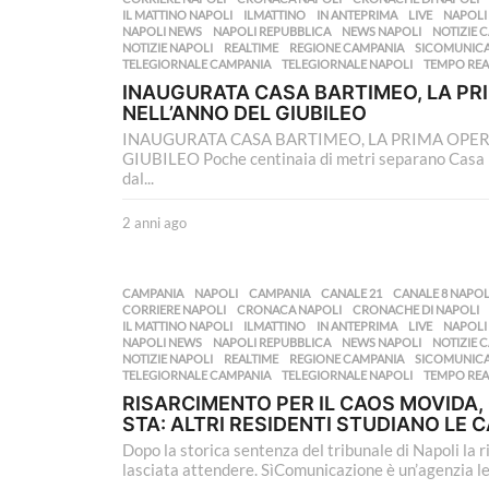
a
IL MATTINO NAPOLI
,
ILMATTINO
,
IN ANTEPRIMA
,
LIVE
,
NAPOLI
NAPOLI NEWS
,
NAPOLI REPUBBLICA
,
NEWS NAPOLI
,
NOTIZIE 
g
NOTIZIE NAPOLI
,
REALTIME
,
REGIONE CAMPANIA
,
SICOMUNIC
o
TELEGIORNALE CAMPANIA
,
TELEGIORNALE NAPOLI
,
TEMPO REA
INAUGURATA CASA BARTIMEO, LA PR
NELL’ANNO DEL GIUBILEO
INAUGURATA CASA BARTIMEO, LA PRIMA OPER
GIUBILEO Poche centinaia di metri separano Casa Ba
dal...
2 anni ago
2
a
n
n
CAMPANIA
,
NAPOLI
CAMPANIA
,
CANALE 21
,
CANALE 8 NAPOL
i
CORRIERE NAPOLI
,
CRONACA NAPOLI
,
CRONACHE DI NAPOLI
a
IL MATTINO NAPOLI
,
ILMATTINO
,
IN ANTEPRIMA
,
LIVE
,
NAPOLI
NAPOLI NEWS
,
NAPOLI REPUBBLICA
,
NEWS NAPOLI
,
NOTIZIE 
g
NOTIZIE NAPOLI
,
REALTIME
,
REGIONE CAMPANIA
,
SICOMUNIC
o
TELEGIORNALE CAMPANIA
,
TELEGIORNALE NAPOLI
,
TEMPO REA
RISARCIMENTO PER IL CAOS MOVIDA,
STA: ALTRI RESIDENTI STUDIANO LE 
Dopo la storica sentenza del tribunale di Napoli la 
lasciata attendere. SìComunicazione è un’agenzia lea