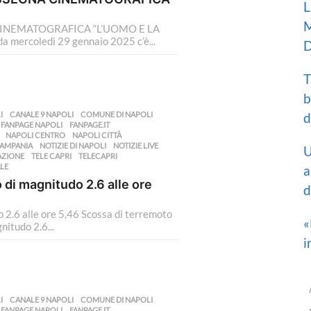
L
M
INEMATOGRAFICA “L’UOMO E LA
da mercoledì 29 gennaio 2025 c’è...
D
T
b
I
,
CANALE 9 NAPOLI
,
COMUNE DI NAPOLI
,
d
,
FANPAGE NAPOLI
,
FANPAGE.IT
,
,
NAPOLI CENTRO
,
NAPOLI CITTÀ
,
CAMPANIA
,
NOTIZIE DI NAPOLI
,
NOTIZIE LIVE
,
U
AZIONE
,
TELE CAPRI
,
TELECAPRI
,
LE
a
 di magnitudo 2.6 alle ore
d
 2.6 alle ore 5,46 Scossa di terremoto
«
nitudo 2.6...
i
I
,
CANALE 9 NAPOLI
,
COMUNE DI NAPOLI
,
,
FANPAGE NAPOLI
,
FANPAGE.IT
,