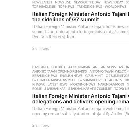
NEWS LATEST
,
NEWS LIVE
,
NEWS OF THE DAY
,
NEWS TODAY
,
S
g
TOP HEADLINES
,
TOP NEWS
,
TRENDING NEWS
,
WORLD NEWS
o
Italian Foreign Minister Antonio Tajan
the sidelines of G7 summit
Italian Foreign Minister Antonio Tajani holds news 
summit #antoniotajani #foriegnminister #g7summi
Pool Via Reuters] Join...
2 anni ago
2
a
n
n
CAMPANIA
,
POLITICA
AAJ KI KHABAR
,
ANI
,
ANI NEWS
,
ANTON
i
ANTONIO TAJANI OPENING REMARKS
,
ANTONIO TAJANI WELCOM
a
BREAKING NEWS
,
ENGLISH NEWS
,
G 7 SUMMIT
,
G 7 SUMMIT 20
G7 FORIEGN MINISTERS MEET
,
G7 SUMMIT LIVE
,
HEADLINES
,
HI
g
KHABAR
,
LATEST NEWS
,
MORNING NEWS
,
NARENDRA MODI
,
N
o
ROME
,
S JAISHANKAR
,
S JAISHANKAR AT G 7 SUMMIT
,
TODAY N
Italian Foreign Minister Antonio Tajan
delegations and delivers opening rema
Italian Foreign Minister Antonio Tajani welcomes h
opening remarks #italy #antoniotajani #g7 #live [So
2 anni ago
2