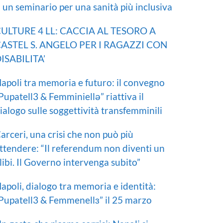
I un seminario per una sanità più inclusiva
ULTURE 4 LL: CACCIA AL TESORO A
ASTEL S. ANGELO PER I RAGAZZI CON
ISABILITA’
apoli tra memoria e futuro: il convegno
Pupatell3 & Femminiellə” riattiva il
ialogo sulle soggettività transfemminili
arceri, una crisi che non può più
ttendere: “Il referendum non diventi un
libi. Il Governo intervenga subito”
apoli, dialogo tra memoria e identità:
Pupatell3 & Femmenellɜ” il 25 marzo