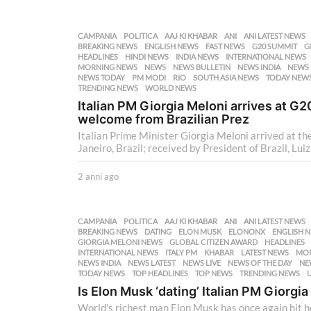
a
n
n
CAMPANIA
,
POLITICA
AAJ KI KHABAR
,
ANI
,
ANI LATEST NEWS
i
BREAKING NEWS
,
ENGLISH NEWS
,
FAST NEWS
,
G20 SUMMIT
,
G
a
HEADLINES
,
HINDI NEWS
,
INDIA NEWS
,
INTERNATIONAL NEWS
MORNING NEWS
,
NEWS
,
NEWS BULLETIN
,
NEWS INDIA
,
NEWS 
g
NEWS TODAY
,
PM MODI
,
RIO
,
SOUTH ASIA NEWS
,
TODAY NEW
o
TRENDING NEWS
,
WORLD NEWS
Italian PM Giorgia Meloni arrives at G
welcome from Brazilian Prez
Italian Prime Minister Giorgia Meloni arrived at th
Janeiro, Brazil; received by President of Brazil, Luiz 
2 anni ago
2
a
n
n
CAMPANIA
,
POLITICA
AAJ KI KHABAR
,
ANI
,
ANI LATEST NEWS
i
BREAKING NEWS
,
DATING
,
ELON MUSK
,
ELONONX
,
ENGLISH 
a
GIORGIA MELONI NEWS
,
GLOBAL CITIZEN AWARD
,
HEADLINES
INTERNATIONAL NEWS
,
ITALY PM
,
KHABAR
,
LATEST NEWS
,
MOR
g
NEWS INDIA
,
NEWS LATEST
,
NEWS LIVE
,
NEWS OF THE DAY
,
NE
o
TODAY NEWS
,
TOP HEADLINES
,
TOP NEWS
,
TRENDING NEWS
,
Is Elon Musk ‘dating’ Italian PM Giorg
World’s richest man Elon Musk has once again hit he