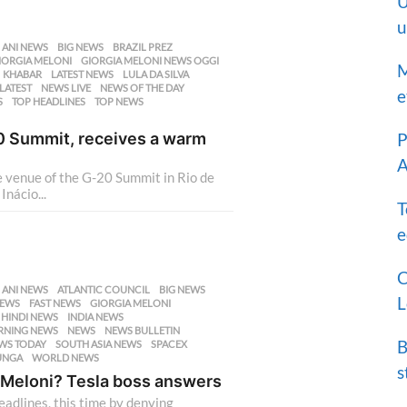
U
u
,
ANI NEWS
,
BIG NEWS
,
BRAZIL PREZ
,
IORGIA MELONI
,
GIORGIA MELONI NEWS OGGI
,
M
,
KHABAR
,
LATEST NEWS
,
LULA DA SILVA
,
LATEST
,
NEWS LIVE
,
NEWS OF THE DAY
,
e
S
,
TOP HEADLINES
,
TOP NEWS
,
20 Summit, receives a warm
P
A
e venue of the G-20 Summit in Rio de
Inácio...
T
e
C
,
ANI NEWS
,
ATLANTIC COUNCIL
,
BIG NEWS
,
L
NEWS
,
FAST NEWS
,
GIORGIA MELONI
,
,
HINDI NEWS
,
INDIA NEWS
,
NING NEWS
,
NEWS
,
NEWS BULLETIN
,
B
WS TODAY
,
SOUTH ASIA NEWS
,
SPACEX
,
UNGA
,
WORLD NEWS
s
ia Meloni? Tesla boss answers
adlines, this time by denying