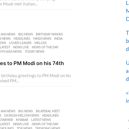
L
 Musk met Italian...
M
D
T
,
ANI NEWS
,
BIG NEWS
,
BIRTHDAY WISHES
,
I NEWS
,
HEADLINES
,
HINDI NEWS
,
INDIA
,
b
NEWS
,
LOVED LEADER
,
MELODI
,
LATEST
,
NEWS LIVE
,
NEWS OF THE DAY
,
d
TH ASIA NEWS
,
TODAY NEWS
,
U
hes to PM Modi on his 74th
a
 birthday greetings to PM Modi on his
d
ished PM...
«
i
,
ANI NEWS
,
BIG NEWS
,
BILATERAL MEET
,
I
,
GIORGIA MELONI NEWS
,
HEADLINES
,
 STARMER
,
KHABAR
,
LATEST NEWS
,
LATEST
,
NEWS LIVE
,
NEWS OF THE DAY
,
EADLINES
,
TOP NEWS
,
TRENDING NEWS
,