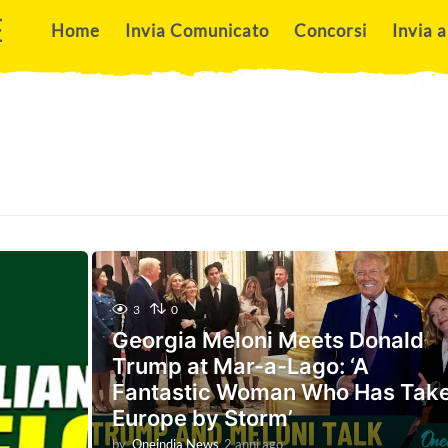
E
Home
Invia Comunicato
Concorsi
Invia a
3
0
Georgia Meloni Meets Donald
Trump at Mar-a-Lago: ‘A
Fantastic Woman Who Has Tak
Europe by Storm’
by
Oneindia News
2 anni ago
2