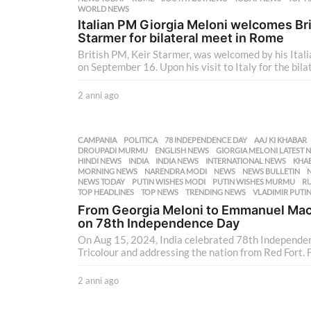
o
WORLD NEWS
Italian PM Giorgia Meloni welcomes Bri
Starmer for bilateral meet in Rome
British PM, Keir Starmer, was welcomed by his Ital
on September 16. Upon his visit to Italy for the bilat
2 anni ago
2
a
n
n
CAMPANIA
,
POLITICA
78 INDEPENDENCE DAY
,
AAJ KI KHABAR
i
DROUPADI MURMU
,
ENGLISH NEWS
,
GIORGIA MELONI LATEST 
a
HINDI NEWS
,
INDIA
,
INDIA NEWS
,
INTERNATIONAL NEWS
,
KHA
MORNING NEWS
,
NARENDRA MODI
,
NEWS
,
NEWS BULLETIN
,
g
NEWS TODAY
,
PUTIN WISHES MODI
,
PUTIN WISHES MURMU
,
RU
o
TOP HEADLINES
,
TOP NEWS
,
TRENDING NEWS
,
VLADIMIR PUTI
From Georgia Meloni to Emmanuel Macr
on 78th Independence Day
On Aug 15, 2024, India celebrated 78th Independe
Tricolour and addressing the nation from Red Fort. F
2 anni ago
2
a
n