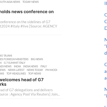
OUTH ASIA NEWS
,
TODAY NEWS
,
I
i holds news conference on
C
C
conference on the sidelines of G7
t2024 #italy #live [Source: AGENCY
D
N
“
d
IO TAJANI
,
ES FORIEGN MINISTERS
,
BIG NEWS
,
24
,
G 7 SUMMIT ITALY
,
C
NDI NEWS
,
INDIA
,
INDIA NEWS
,
ITALY
,
EWS
,
NEWS LATEST
,
NEWS TODAY
,
PM MODI
,
a
EWS
,
TOP HEADLINES
,
TOP NEWS
a
i welcomes head of G7
rks
N
ead of G7 delegations and delivers
urce : Agency Pool Via Reuters] Join...
“