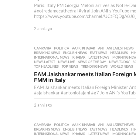
Paris: Italy PM Giorgia Meloni arrives as Notre-D
#notredamecathedral #viral Join ANI’s YouTube mem
https://www.youtube.com/channel/UCtFQDgA8J8_ii
2 anni ago
2
a
n
n
CAMPANIA
,
POLITICA
AAJ KI KHABAR
,
ANI
,
ANI LATEST NEWS
i
BREAKING NEWS
,
ENGLISH NEWS
,
FAST NEWS
,
HEADLINES
,
HI
a
INTERNATIONAL NEWS
,
KHABAR
,
LATEST NEWS
,
MORNING NE
NEWS LATEST
,
NEWS LIVE
,
NEWS OF THE DAY
,
NEWS TODAY
,
S
g
TOP HEADLINES
,
TOP NEWS
,
TRENDING NEWS
,
WORLD NEWS
o
EAM Jaishankar meets Italian Foreign M
FMM in Italy
EAM Jaishankar meets Italian Foreign Minister Ant
#sjaishankar #antoniotajani #g7 Join ANI’s YouTube
2 anni ago
2
a
n
n
CAMPANIA
,
POLITICA
AAJ KI KHABAR
,
ANI
,
ANI LATEST NEWS
i
BREAKING NEWS
,
ENGLISH NEWS
,
FAST NEWS
,
HEADLINES
,
HI
a
INTERNATIONAL NEWS
,
KHABAR
,
LATEST NEWS
,
MORNING NE