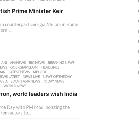
tish Prime Minister Keir
ian counterpart Giorgia Meloni in Rome
eral...
,
ANI
,
ANI NEWS
,
BIG NEWS
,
BREAKING NEWS
,
NEWS
,
GOERGIAMELONI
,
HEADLINES
,
BAR
,
LATEST NEWS
,
MELODI
,
NEWS LATEST
,
NEWS LIVE
,
NEWS OF THE DAY
,
SSIA
,
SOUTH ASIA NEWS
,
TODAY NEWS
,
N
,
WORLD NEWS
on, world leaders wish India
nce Day with PM Modi hoisting the
rom actors to...