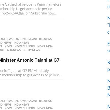
r
ame Cathedral re-opens #giorgiameloni
r
:
bership to get access to perks:
wc5-KoAQlg/join Subscribe now...
N
“
c
,
ANI NEWS
,
ANTONIO TAJANI
,
BIG NEWS
,
E
NDI NEWS
,
INDIA NEWS
,
WS
,
NEWS
,
NEWS BULLETIN
,
NEWS INDIA
,
s
OUTH ASIA NEWS
,
TODAY NEWS
,
inister Antonio Tajani at G7
R
p
onio Tajani at G7 FMM in Italy
 membership to get access to perks:...
N
B
M
,
ANI NEWS
,
ANTONIO TAJANI
,
BIG NEWS
,
NDI NEWS
,
INDIA NEWS
,
M
WS
,
NEWS
,
NEWS BULLETIN
,
NEWS INDIA
,