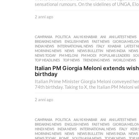
sensational rumours. On the sidelines of UNGA, Elon
2 anni ago
2
a
n
n
CAMPANIA
,
POLITICA
AAJ KI KHABAR
,
ANI
,
ANI LATEST NEWS
i
BREAKING NEWS
,
ENGLISH NEWS
,
FAST NEWS
,
GIORGIA MELON
a
INDIA NEWS
,
INTERNATIONAL NEWS
,
ITALY
,
KHABAR
,
LATEST 
MORNING NEWS
,
NEWS
,
NEWS BULLETIN
,
NEWS INDIA
,
NEWS 
g
NEWS TODAY
,
PM MELONI
,
PM MODI
,
POPULAR LEADERS
,
SOU
o
TOP HEADLINES
,
TOP NEWS
,
TRENDING NEWS
,
WORLD NEWS
Italian PM Giorgia Meloni extends wis
birthday
Italian Prime Minister Giorgia Meloni conveyed her
74th birthday. Taking to X, the Italian PM Meloni w
2 anni ago
2
a
n
n
CAMPANIA
,
POLITICA
AAJ KI KHABAR
,
ANI
,
ANI LATEST NEWS
i
BREAKING NEWS
,
ENGLISH NEWS
,
FAST NEWS
,
GIORGIA MELON
a
HINDI NEWS
,
INDIA NEWS
,
INTERNATIONAL NEWS
,
ITALY
,
KEIR
MORNING NEWS
,
NEWS
,
NEWS BULLETIN
,
NEWS INDIA
,
NEWS 
g
NEWS TODAY
,
ROME
,
SOUTH ASIA NEWS
,
TODAY NEWS
,
TOP H